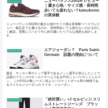
ニューバランス2002R レビュー
ファッション
｜履き心地・サイズ感・長時間
歩いても疲れない？katsukomo
の実体験
ニューバランス2002Rの履き心地やサイズ感を実体験ベースでレビ
ュー。幅広足でも履けるのか、長時間歩いても疲れないのかを詳し
く解説。実際にリハビリ中に終日履いたリアルな感想も紹介しま
す。
エアジョーダン７ Paris Saint-
ファッション
Germain 話題の理由について
最近、サッカー界のトップ選手であるメッシ選手が加入したことで
話題のフランスのサッカーチームであるPSGことパリサンジェルマ
ン。 このPSGが数シーズン前よりバスケットボール界の神様であ
るマイケルジョーダンの ナイキ・ジョーダン...
「絶対買い」+J セルビッジ スリ
ファッション
ムストレートジーンズ ブラッ