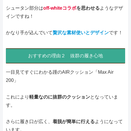
シュータン部分は
off-whiteコラボ
を思わせる
ようなデザ
インですね！
かなり手が込んでいて
贅沢な素材使いとデザイン
です！
おすすめの理由２ 抜群の履き心地
一目見てすぐにわかる踵のAIRクッション「Max Air
200」
これにより
軽量なのに抜群のクッション
となっていま
す。
さらに履き口が広く、
着脱が簡単に行える
ようになって
います。