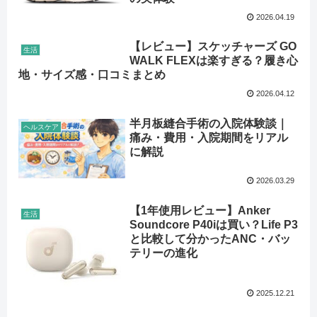
2026.04.19
【レビュー】スケッチャーズ GO
生活
WALK FLEXは楽すぎる？履き心
地・サイズ感・口コミまとめ
2026.04.12
半月板縫合手術の入院体験談｜
ヘルスケア
痛み・費用・入院期間をリアル
に解説
2026.03.29
【1年使用レビュー】Anker
生活
Soundcore P40iは買い？Life P3
と比較して分かったANC・バッ
テリーの進化
2025.12.21