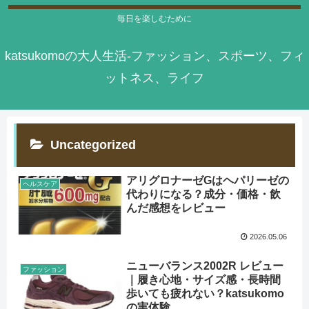
毎日を楽しむために
katsukomoの大人生活-ファッション、スポーツ、フィ
ットネス、ライフ
Uncategorized
アリグロナーゼGはヘパリーゼの
ヘルスケア
代わりになる？成分・価格・飲
んだ感想をレビュー
2026.05.06
ニューバランス2002R レビュー
ファッション
｜履き心地・サイズ感・長時間
歩いても疲れない？katsukomo
の実体験